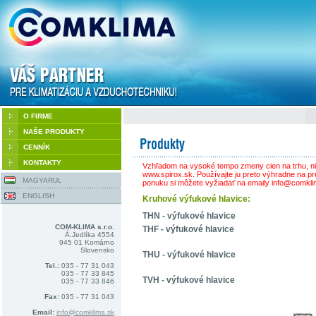
O FIRME
NAŠE PRODUKTY
CENNÍK
KONTAKTY
Vzhľadom na vysoké tempo zmeny cien na trhu, ni
www.spirox.sk. Používajte ju preto výhradne na pr
MAGYARUL
ponuku si môžete vyžiadať na emaily info@comkli
ENGLISH
Kruhové výfukové hlavice:
THN - výfukové hlavice
COM-KLIMA s.r.o.
THF - výfukové hlavice
Á.Jedlíka 4554
945 01 Komárno
Slovensko
THU - výfukové hlavice
Tel.:
035 - 77 31 043
035 - 77 33 845
TVH - výfukové hlavice
035 - 77 33 846
Fax:
035 - 77 31 043
Email:
info@comklima.sk