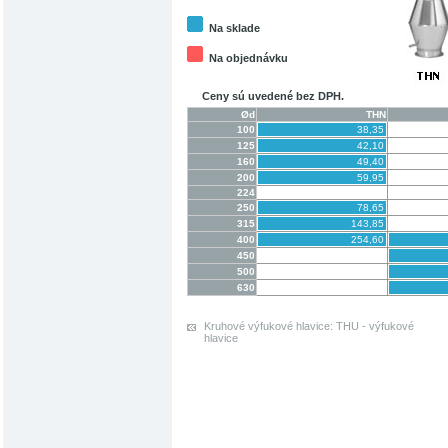
Na sklade
Na objednávku
Ceny sú uvedené bez DPH.
Ød
THN
100
38,35
125
42,10
160
49,40
200
59,95
224
250
78,65
315
143,85
400
254,60
450
500
630
Kruhové výfukové hlavice: THU - výfukové
hlavice