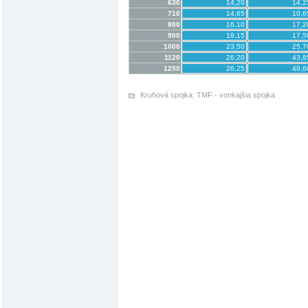
630
14,20
14,2
710
14,65
10,6
800
16,10
17,2
900
19,15
17,5
1000
23,50
25,7
1120
26,20
43,8
1250
26,25
49,6
Kruhová spojka: TMF - vonkajšia spojka