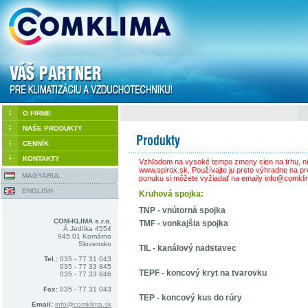
O FIRME
NAŠE PRODUKTY
CENNÍK
KONTAKTY
Vzhľadom na vysoké tempo zmeny cien na trhu, ni
www.spirox.sk. Používajte ju preto výhradne na pr
MAGYARUL
ponuku si môžete vyžiadať na emaily info@comkli
ENGLISH
Kruhová spojka:
TNP - vnútorná spojka
COM-KLIMA s.r.o.
TMF - vonkajšia spojka
Á.Jedlíka 4554
945 01 Komárno
Slovensko
TIL - kanálový nadstavec
Tel.:
035 - 77 31 043
035 - 77 33 845
TEPF - koncový kryt na tvarovku
035 - 77 33 846
Fax:
035 - 77 31 043
TEP - koncový kus do rúry
Email:
info@comklima.sk