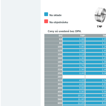
Na sklade
Na objednávku
Ceny sú uvedené bez DPH.
Ød
TNP
TM
63
1,00
1,0
80
1,00
1,1
100
0,80
1,2
125
1,00
1,4
150
1,15
1,3
160
1,30
1,4
180
1,75
1,9
200
1,75
2,0
224
2,50
2,4
250
3,00
3,3
280
315
4,05
3,5
355
4,60
4,9
400
6,60
7,0
450
8,80
5,6
500
10,15
9,9
560
11,95
7,3
600
12,65
8,1