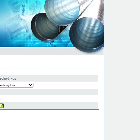
edlový kus
R