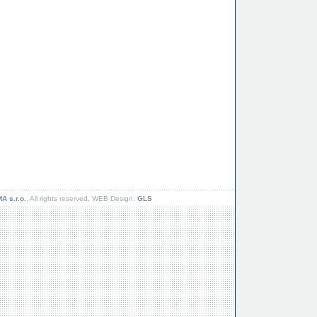
 s.r.o.
, All rights reserved, WEB Design:
GLS