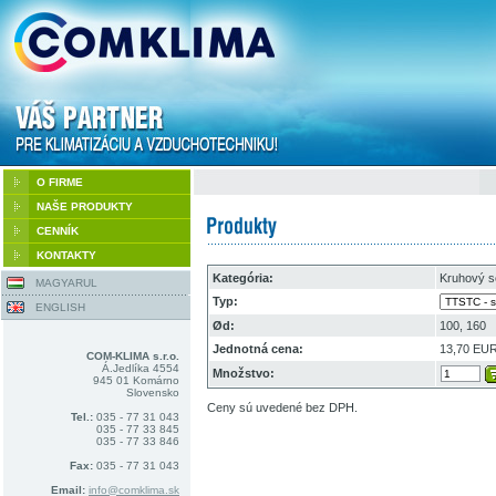
O FIRME
NAŠE PRODUKTY
CENNÍK
KONTAKTY
Kategória:
Kruhový s
MAGYARUL
Typ:
ENGLISH
Ød:
100, 160
Jednotná cena:
13,70 EU
COM-KLIMA s.r.o.
Á.Jedlíka 4554
Množstvo:
945 01 Komárno
Slovensko
Ceny sú uvedené bez DPH.
Tel.:
035 - 77 31 043
035 - 77 33 845
035 - 77 33 846
Fax:
035 - 77 31 043
Email:
info@comklima.sk