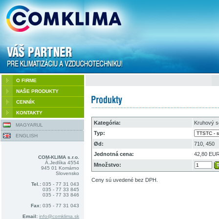
O FIRME
NAŠE PRODUKTY
CENNÍK
KONTAKTY
Kategória:
Kruhový s
MAGYARUL
Typ:
ENGLISH
Ød:
710, 450
Jednotná cena:
42,80 EU
COM-KLIMA s.r.o.
Á.Jedlíka 4554
Množstvo:
945 01 Komárno
Slovensko
Ceny sú uvedené bez DPH.
Tel.:
035 - 77 31 043
035 - 77 33 845
035 - 77 33 846
Fax:
035 - 77 31 043
Email:
info@comklima.sk