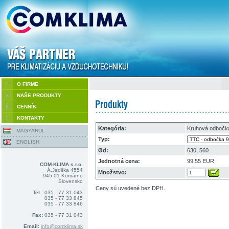
O FIRME
NAŠE PRODUKTY
CENNÍK
KONTAKTY
Kategória:
Kruhová odbočk
MAGYARUL
Typ:
ENGLISH
Ød:
630, 560
Jednotná cena:
99,55 EUR
COM-KLIMA s.r.o.
Á.Jedlíka 4554
Množstvo:
945 01 Komárno
Slovensko
Ceny sú uvedené bez DPH.
Tel.:
035 - 77 31 043
035 - 77 33 845
035 - 77 33 846
Fax:
035 - 77 31 043
Email:
info@comklima.sk