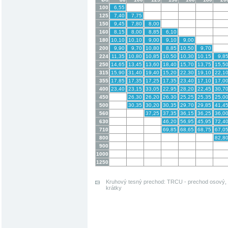
100
6,55
125
7,40
7,75
150
9,45
7,80
8,00
160
8,15
8,00
8,85
6,10
180
10,10
10,10
9,00
9,10
9,00
200
9,90
9,70
10,80
8,85
10,50
9,70
224
11,35
10,80
10,85
10,50
10,30
10,15
9,8
250
14,65
13,45
13,60
18,40
15,70
13,75
15,5
315
15,90
31,40
19,40
15,20
22,30
19,10
22,1
355
17,85
17,35
17,25
17,35
23,40
17,10
17,0
400
23,40
23,15
33,05
22,95
28,20
22,45
30,7
450
26,30
26,20
26,30
25,25
25,35
25,0
500
30,35
30,20
30,35
29,70
29,85
41,4
560
37,25
37,35
36,15
36,25
36,0
630
46,20
56,95
45,95
72,4
710
69,85
68,65
68,75
67,0
800
82,8
900
1000
1250
Kruhový tesný prechod: TRCU - prechod osový, 
krátky