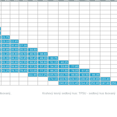
5
0
0
21,75
0
23,10
22,85
0
30,60
30,40
27,30
0
35,95
35,55
35,00
34,60
5
41,20
48,80
28,50
46,50
38,60
0
35,30
34,10
50,85
50,45
49,20
32,75
0
61,20
60,80
42,55
69,85
58,60
51,15
40,25
5
63,65
59,90
58,95
57,50
57,35
54,35
53,60
77,95
0
81,25
79,70
78,45
72,05
77,25
86,20
77,50
79,05
67,80
111,90
112,25
105,50
102,70
99,90
92,50
86,35
174,10
116,50
124,10
108,65
136,85
103,40
240,65
222,45
214,35
252,95
197,60
250
lisovaný,
Kruhový tesný sedlový kus: TPSU - sedlový kus lisovaný