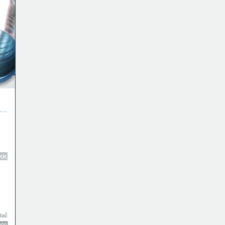
KK
tlač
000