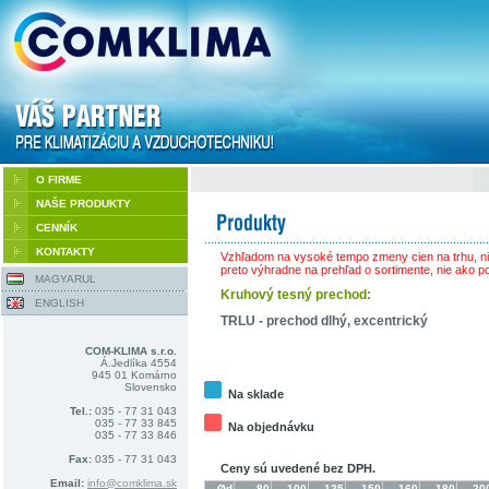
O FIRME
NAŠE PRODUKTY
CENNÍK
KONTAKTY
Vzhľadom na vysoké tempo zmeny cien na trhu, nie
preto výhradne na prehľad o sortimente, nie ako 
MAGYARUL
Kruhový tesný prechod:
ENGLISH
TRLU - prechod dlhý, excentrický
COM-KLIMA s.r.o.
Á.Jedlíka 4554
945 01 Komárno
Slovensko
Na sklade
Tel.:
035 - 77 31 043
035 - 77 33 845
Na objednávku
035 - 77 33 846
Fax:
035 - 77 31 043
Ceny sú uvedené bez DPH.
Email:
info@comklima.sk
Ød
80
100
125
150
160
180
20