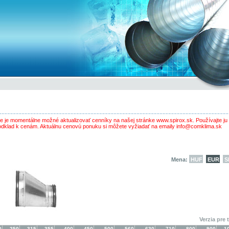
 je momentálne možné aktualizovať cenníky na našej stránke www.spirox.sk. Používajte ju
podklad k cenám. Aktuálnu cenovú ponuku si môžete vyžiadať na emaily info@comklima.sk
Mena:
HUF
EUR
S
Verzia pre 
0
250
315
355
400
450
500
560
630
710
800
900
1