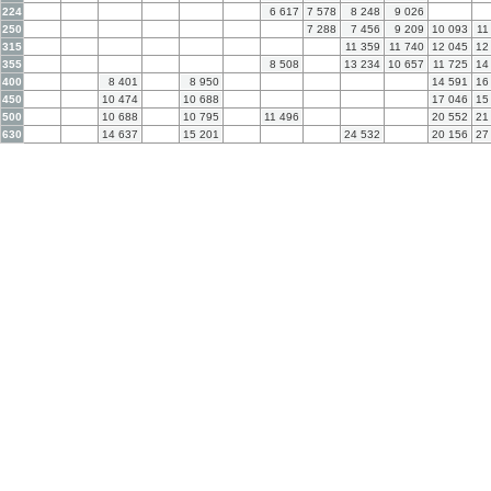
224
6 617
7 578
8 248
9 026
250
7 288
7 456
9 209
10 093
11
315
11 359
11 740
12 045
12
355
8 508
13 234
10 657
11 725
14
400
8 401
8 950
14 591
16
450
10 474
10 688
17 046
15
500
10 688
10 795
11 496
20 552
21
630
14 637
15 201
24 532
20 156
27