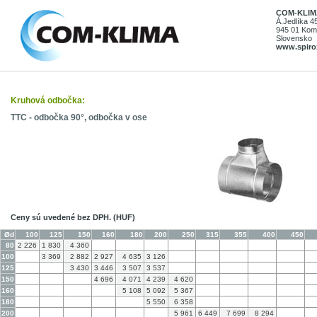
COM-KLIMA
Á.Jedlíka 4
945 01 Kom
Slovensko
www.spiro
Kruhová odbočka:
TTC - odbočka 90°, odbočka v ose
Ceny sú uvedené bez DPH. (HUF)
Ød
100
125
150
160
180
200
250
315
355
400
450
80
2 226
1 830
4 360
100
3 369
2 882
2 927
4 635
3 126
125
3 430
3 446
3 507
3 537
150
4 696
4 071
4 239
4 620
160
5 108
5 092
5 367
180
5 550
6 358
200
5 961
6 449
7 699
8 294