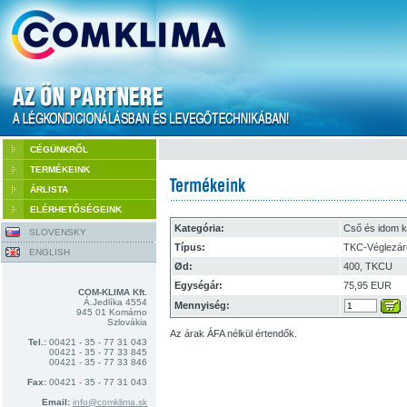
CÉGÜNKRŐL
TERMÉKEINK
ÁRLISTA
ELÉRHETŐSÉGEINK
Kategória:
Cső és idom k
SLOVENSKY
Típus:
TKC-Véglezár
ENGLISH
Ød:
400, TKCU
Egységár:
75,95 EUR
COM-KLIMA Kft.
Á.Jedlíka 4554
Mennyiség:
945 01 Komárno
Szlovákia
Az árak ÁFA nélkül értendők.
Tel.:
00421 - 35 - 77 31 043
00421 - 35 - 77 33 845
00421 - 35 - 77 33 846
Fax:
00421 - 35 - 77 31 043
Email:
info@comklima.sk