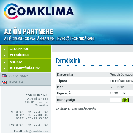
CÉGÜNKRŐL
TERMÉKEINK
ÁRLISTA
ELÉRHETŐSÉGEINK
Kategória:
Préselt és szeg
SLOVENSKY
Típus:
TB-Préselt kön
ENGLISH
Ød:
63, TB30°
Egységár:
10,90 EUR
COM-KLIMA Kft.
Á.Jedlíka 4554
Mennyiség:
945 01 Komárno
Szlovákia
Az árak ÁFA nélkül értendők.
Tel.:
00421 - 35 - 77 31 043
00421 - 35 - 77 33 845
00421 - 35 - 77 33 846
Fax:
00421 - 35 - 77 31 043
Email:
info@comklima.sk