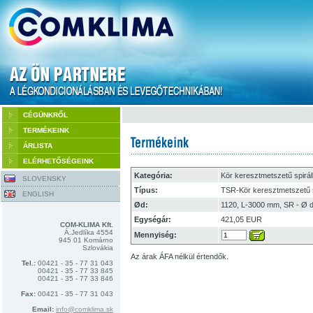
CÉGÜNKRŐL
TERMÉKEINK
ÁRLISTA
ELÉRHETŐSÉGEINK
Kategória:
Kör keresztmetszetű spirál
SLOVENSKY
Típus:
TSR-Kör keresztmetszetű s
ENGLISH
Ød:
1120, L-3000 mm, SR - Ø d
Egységár:
421,05 EUR
COM-KLIMA Kft.
Á.Jedlíka 4554
Mennyiség:
945 01 Komárno
Szlovákia
Az árak ÁFA nélkül értendők.
Tel.:
00421 - 35 - 77 31 043
00421 - 35 - 77 33 845
00421 - 35 - 77 33 846
Fax:
00421 - 35 - 77 31 043
Email:
info@comklima.sk