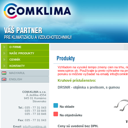
O FIRME
NAŠE PRODUKTY
CENNÍK
KONTAKTY
Vzhľadom na vysoké tempo zmeny cien na trhu, ni
www.spirox.sk. Používajte ju preto výhradne na pr
MAGYARUL
ponuku si môžete vyžiadať na emaily info@comkli
ENGLISH
Kruhové príslušenstvo:
DRSNR - objímka s prelisom, s gumou
COM-KLIMA s.r.o.
Á.Jedlíka 4554
945 01 Komárno
Slovensko
Na sklade
Tel.:
035 - 77 31 043
035 - 77 33 845
035 - 77 33 846
Na objednávku
Fax:
035 - 77 31 043
Ceny sú uvedené bez DPH.
Email:
info@comklima.sk