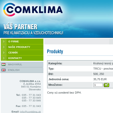
O FIRME
NAŠE PRODUKTY
CENNÍK
KONTAKTY
Kategória:
Kruhový tesný 
MAGYARUL
Typ:
TRCU - prechod 
ENGLISH
Ød:
500, 250
Jednotná cena:
35,75 EUR
COM-KLIMA s.r.o.
Á.Jedlíka 4554
Množstvo:
945 01 Komárno
Slovensko
Ceny sú uvedené bez DPH.
Tel.:
035 - 77 31 043
035 - 77 33 845
035 - 77 33 846
Fax:
035 - 77 31 043
Email:
info@comklima.sk