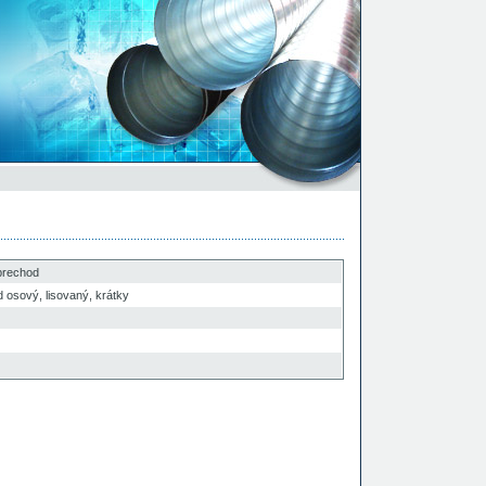
prechod
osový, lisovaný, krátky