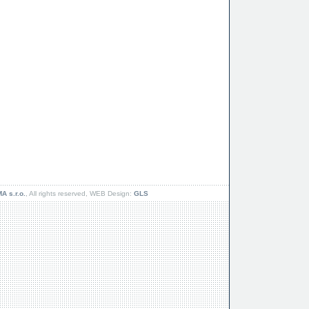
 s.r.o.
, All rights reserved, WEB Design:
GLS