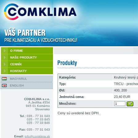
O FIRME
NAŠE PRODUKTY
CENNÍK
KONTAKTY
Kategória:
Kruhový tesný 
MAGYARUL
Typ:
TRCU - prechod 
ENGLISH
Ød:
400, 200
Jednotná cena:
23,40 EUR
COM-KLIMA s.r.o.
Á.Jedlíka 4554
Množstvo:
945 01 Komárno
Slovensko
Ceny sú uvedené bez DPH.
Tel.:
035 - 77 31 043
035 - 77 33 845
035 - 77 33 846
Fax:
035 - 77 31 043
Email:
info@comklima.sk