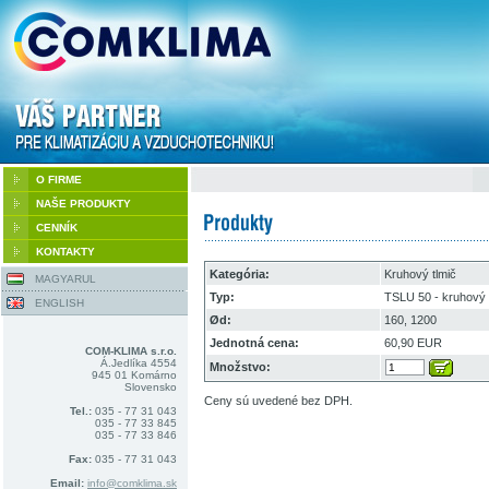
O FIRME
NAŠE PRODUKTY
CENNÍK
KONTAKTY
Kategória:
Kruhový tlmič
MAGYARUL
Typ:
TSLU 50 - kruhový 
ENGLISH
Ød:
160, 1200
Jednotná cena:
60,90 EUR
COM-KLIMA s.r.o.
Á.Jedlíka 4554
Množstvo:
945 01 Komárno
Slovensko
Ceny sú uvedené bez DPH.
Tel.:
035 - 77 31 043
035 - 77 33 845
035 - 77 33 846
Fax:
035 - 77 31 043
Email:
info@comklima.sk