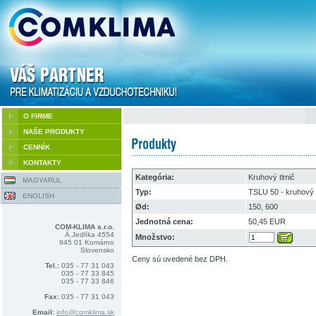
O FIRME
NAŠE PRODUKTY
CENNÍK
KONTAKTY
Kategória:
Kruhový tlmič
MAGYARUL
Typ:
TSLU 50 - kruhový 
ENGLISH
Ød:
150, 600
Jednotná cena:
50,45 EUR
COM-KLIMA s.r.o.
Á.Jedlíka 4554
Množstvo:
945 01 Komárno
Slovensko
Ceny sú uvedené bez DPH.
Tel.:
035 - 77 31 043
035 - 77 33 845
035 - 77 33 846
Fax:
035 - 77 31 043
Email:
info@comklima.sk