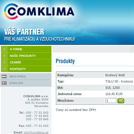
O FIRME
NAŠE PRODUKTY
CENNÍK
KONTAKTY
Kategória:
Kruhový tlmič
MAGYARUL
Typ:
TSLU 50 - kruhový 
ENGLISH
Ød:
315, 1200
Jednotná cena:
116,45 EUR
COM-KLIMA s.r.o.
Á.Jedlíka 4554
Množstvo:
945 01 Komárno
Slovensko
Ceny sú uvedené bez DPH.
Tel.:
035 - 77 31 043
035 - 77 33 845
035 - 77 33 846
Fax:
035 - 77 31 043
Email:
info@comklima.sk