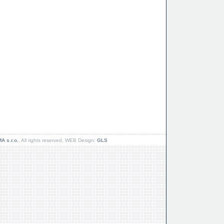
 s.r.o.
, All rights reserved, WEB Design:
GLS