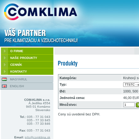
O FIRME
NAŠE PRODUKTY
CENNÍK
KONTAKTY
Kategória:
Kruhový s
MAGYARUL
Typ:
ENGLISH
Ød:
1000, 500
Jednotná cena:
46,00 EU
COM-KLIMA s.r.o.
Á.Jedlíka 4554
Množstvo:
945 01 Komárno
Slovensko
Ceny sú uvedené bez DPH.
Tel.:
035 - 77 31 043
035 - 77 33 845
035 - 77 33 846
Fax:
035 - 77 31 043
Email:
info@comklima.sk