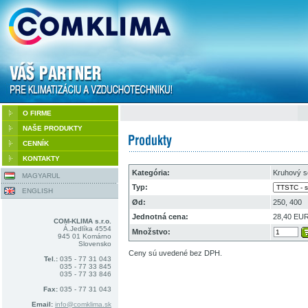
O FIRME
NAŠE PRODUKTY
CENNÍK
KONTAKTY
Kategória:
Kruhový s
MAGYARUL
Typ:
ENGLISH
Ød:
250, 400
Jednotná cena:
28,40 EU
COM-KLIMA s.r.o.
Á.Jedlíka 4554
Množstvo:
945 01 Komárno
Slovensko
Ceny sú uvedené bez DPH.
Tel.:
035 - 77 31 043
035 - 77 33 845
035 - 77 33 846
Fax:
035 - 77 31 043
Email:
info@comklima.sk