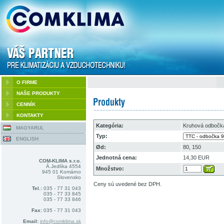
O FIRME
NAŠE PRODUKTY
CENNÍK
KONTAKTY
Kategória:
Kruhová odbočk
MAGYARUL
Typ:
ENGLISH
Ød:
80, 150
Jednotná cena:
14,30 EUR
COM-KLIMA s.r.o.
Á.Jedlíka 4554
Množstvo:
945 01 Komárno
Slovensko
Ceny sú uvedené bez DPH.
Tel.:
035 - 77 31 043
035 - 77 33 845
035 - 77 33 846
Fax:
035 - 77 31 043
Email:
info@comklima.sk