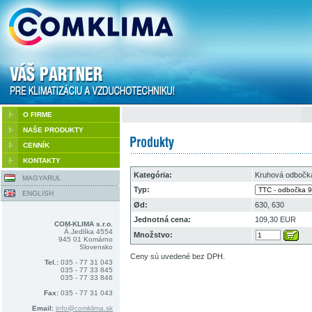
O FIRME
NAŠE PRODUKTY
CENNÍK
KONTAKTY
Kategória:
Kruhová odbočk
MAGYARUL
Typ:
ENGLISH
Ød:
630, 630
Jednotná cena:
109,30 EUR
COM-KLIMA s.r.o.
Á.Jedlíka 4554
Množstvo:
945 01 Komárno
Slovensko
Ceny sú uvedené bez DPH.
Tel.:
035 - 77 31 043
035 - 77 33 845
035 - 77 33 846
Fax:
035 - 77 31 043
Email:
info@comklima.sk