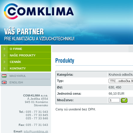
O FIRME
NAŠE PRODUKTY
CENNÍK
KONTAKTY
Kategória:
Kruhová odbočk
MAGYARUL
Typ:
ENGLISH
Ød:
630, 450
Jednotná cena:
66,10 EUR
COM-KLIMA s.r.o.
Á.Jedlíka 4554
Množstvo:
945 01 Komárno
Slovensko
Ceny sú uvedené bez DPH.
Tel.:
035 - 77 31 043
035 - 77 33 845
035 - 77 33 846
Fax:
035 - 77 31 043
Email:
info@comklima.sk