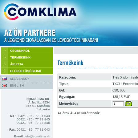
CÉGÜNKRŐL
TERMÉKEINK
ÁRLISTA
ELÉRHETŐSÉGEINK
Kategória:
T és X idom (saf
SLOVENSKY
Típus:
TXCU-Excentriku
ENGLISH
Ød:
630, 630
Egységár:
138,15 EUR
COM-KLIMA Kft.
Á.Jedlíka 4554
Mennyiség:
945 01 Komárno
Szlovákia
Az árak ÁFA nélkül értendők.
Tel.:
00421 - 35 - 77 31 043
00421 - 35 - 77 33 845
00421 - 35 - 77 33 846
Fax:
00421 - 35 - 77 31 043
Email:
info@comklima.sk