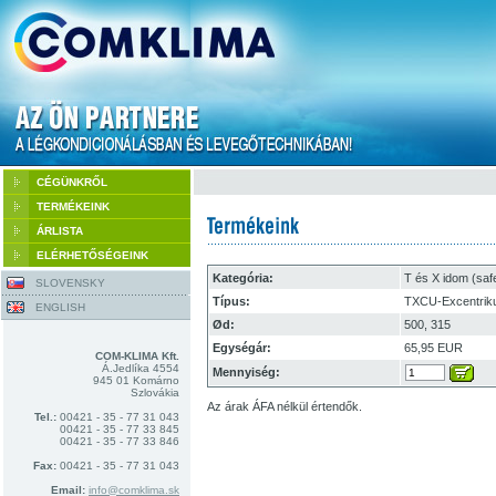
CÉGÜNKRŐL
TERMÉKEINK
ÁRLISTA
ELÉRHETŐSÉGEINK
Kategória:
T és X idom (saf
SLOVENSKY
Típus:
TXCU-Excentriku
ENGLISH
Ød:
500, 315
Egységár:
65,95 EUR
COM-KLIMA Kft.
Á.Jedlíka 4554
Mennyiség:
945 01 Komárno
Szlovákia
Az árak ÁFA nélkül értendők.
Tel.:
00421 - 35 - 77 31 043
00421 - 35 - 77 33 845
00421 - 35 - 77 33 846
Fax:
00421 - 35 - 77 31 043
Email:
info@comklima.sk