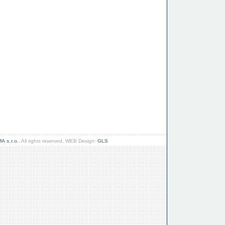
 s.r.o.
, All rights reserved, WEB Design:
GLS