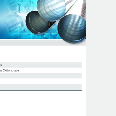
e)
s X-idom, safe