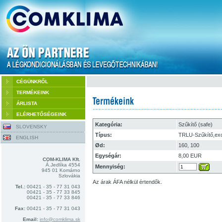
CÉGÜNKRŐL
TERMÉKEINK
ÁRLISTA
ELÉRHETŐSÉGEINK
Kategória:
Szűkítő (safe)
SLOVENSKY
Típus:
TRLU-Szűkítő,exc
ENGLISH
Ød:
160, 100
Egységár:
8,00 EUR
COM-KLIMA Kft.
Á.Jedlíka 4554
Mennyiség:
945 01 Komárno
Szlovákia
Az árak ÁFA nélkül értendők.
Tel.:
00421 - 35 - 77 31 043
00421 - 35 - 77 33 845
00421 - 35 - 77 33 846
Fax:
00421 - 35 - 77 31 043
Email:
info@comklima.sk