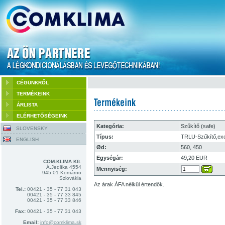
CÉGÜNKRŐL
TERMÉKEINK
ÁRLISTA
ELÉRHETŐSÉGEINK
Kategória:
Szűkítő (safe)
SLOVENSKY
Típus:
TRLU-Szűkítő,exc
ENGLISH
Ød:
560, 450
Egységár:
49,20 EUR
COM-KLIMA Kft.
Á.Jedlíka 4554
Mennyiség:
945 01 Komárno
Szlovákia
Az árak ÁFA nélkül értendők.
Tel.:
00421 - 35 - 77 31 043
00421 - 35 - 77 33 845
00421 - 35 - 77 33 846
Fax:
00421 - 35 - 77 31 043
Email:
info@comklima.sk