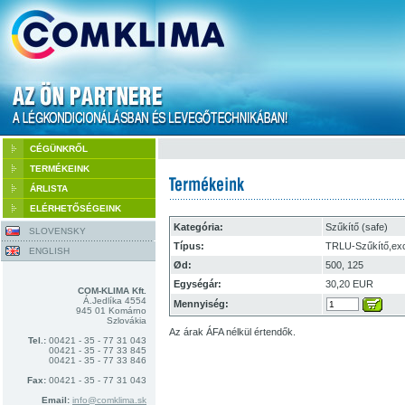
CÉGÜNKRŐL
TERMÉKEINK
ÁRLISTA
ELÉRHETŐSÉGEINK
Kategória:
Szűkítő (safe)
SLOVENSKY
Típus:
TRLU-Szűkítő,exc
ENGLISH
Ød:
500, 125
Egységár:
30,20 EUR
COM-KLIMA Kft.
Á.Jedlíka 4554
Mennyiség:
945 01 Komárno
Szlovákia
Az árak ÁFA nélkül értendők.
Tel.:
00421 - 35 - 77 31 043
00421 - 35 - 77 33 845
00421 - 35 - 77 33 846
Fax:
00421 - 35 - 77 31 043
Email:
info@comklima.sk