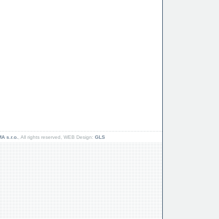
 s.r.o.
, All rights reserved, WEB Design:
GLS