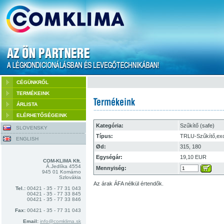
CÉGÜNKRŐL
TERMÉKEINK
ÁRLISTA
ELÉRHETŐSÉGEINK
Kategória:
Szűkítő (safe)
SLOVENSKY
Típus:
TRLU-Szűkítő,exc
ENGLISH
Ød:
315, 180
Egységár:
19,10 EUR
COM-KLIMA Kft.
Á.Jedlíka 4554
Mennyiség:
945 01 Komárno
Szlovákia
Az árak ÁFA nélkül értendők.
Tel.:
00421 - 35 - 77 31 043
00421 - 35 - 77 33 845
00421 - 35 - 77 33 846
Fax:
00421 - 35 - 77 31 043
Email:
info@comklima.sk