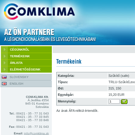
CÉGÜNKRŐL
TERMÉKEINK
ÁRLISTA
ELÉRHETŐSÉGEINK
Kategória:
Szűkítő (safe)
SLOVENSKY
Típus:
TRLU-Szűkítő,exc
ENGLISH
Ød:
315, 150
Egységár:
15,20 EUR
COM-KLIMA Kft.
Á.Jedlíka 4554
Mennyiség:
945 01 Komárno
Szlovákia
Az árak ÁFA nélkül értendők.
Tel.:
00421 - 35 - 77 31 043
00421 - 35 - 77 33 845
00421 - 35 - 77 33 846
Fax:
00421 - 35 - 77 31 043
Email:
info@comklima.sk