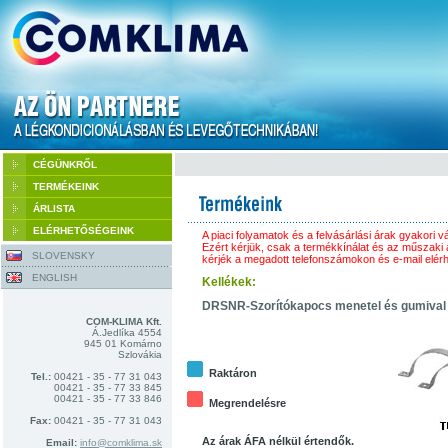
CÉGÜNKRŐL
TERMÉKEINK
ÁRLISTA
ELÉRHETŐSÉGEINK
A piaci folyamatok és a felvásárlási árak gyakori v
Ezért kérjük, csak a termékkínálat és az műszaki a
SLOVENSKY
kérjék a megadott telefonszámokon és e-mail elér
ENGLISH
Kellékek:
DRSNR-Szorítókapocs menetel és gumival
COM-KLIMA Kft.
Á.Jedlíka 4554
945 01 Komárno
Szlovákia
Raktáron
Tel.:
00421 - 35 - 77 31 043
00421 - 35 - 77 33 845
00421 - 35 - 77 33 846
Megrendelésre
Fax:
00421 - 35 - 77 31 043
Az árak ÁFA nélkül értendők.
Email:
info@comklima.sk