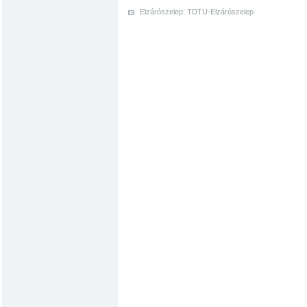
Elzárószelep: TDTU-Elzárószelep